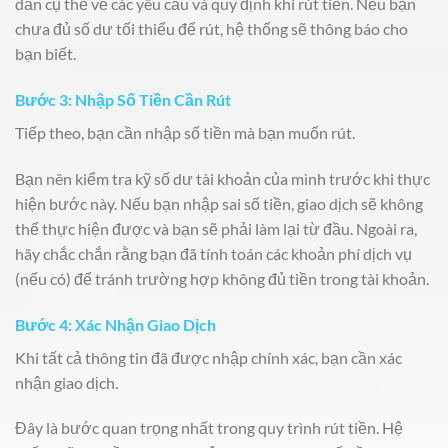
dẫn cụ thể về các yêu cầu và quy định khi rút tiền. Nếu bạn
chưa đủ số dư tối thiểu để rút, hệ thống sẽ thông báo cho
bạn biết.
Bước 3: Nhập Số Tiền Cần Rút
Tiếp theo, bạn cần nhập số tiền mà bạn muốn rút.
Bạn nên kiểm tra kỹ số dư tài khoản của mình trước khi thực
hiện bước này. Nếu bạn nhập sai số tiền, giao dịch sẽ không
thể thực hiện được và bạn sẽ phải làm lại từ đầu. Ngoài ra,
hãy chắc chắn rằng bạn đã tính toán các khoản phí dịch vụ
(nếu có) để tránh trường hợp không đủ tiền trong tài khoản.
Bước 4: Xác Nhận Giao Dịch
Khi tất cả thông tin đã được nhập chính xác, bạn cần xác
nhận giao dịch.
Đây là bước quan trọng nhất trong quy trình rút tiền. Hệ