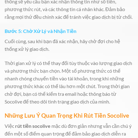
thống sẽ yêu cầu bạn xác nhận thông tin như số tiền,
phương thức rút, và các thông tin cá nhân khác. Đảm bảo
rằng mọi thứ đều chính xác để tránh việc giao dịch bị từ chối.
Bước 5: Chờ Xử Lý và Nhận Tiền
Cuối cùng, sau khi bạn đã xác nhận, hãy chờ đợi cho hệ
thống xử lý giao dịch.
Thời gian xử lý có thể thay đổi tùy thuộc vào lượng giao dịch
và phương thức bạn chọn. Một số phương thức có thể
nhanh chóng chuyển tiền vào tài khoản, trong khi những
phương thức khác có thể lâu hơn một chút. Trong thời gian
chờ đợi, bạn có thể kiểm tra email hoặc thông báo từ
Socolive để theo dõi tình trạng giao dịch của mình.
Những Lưu Ý Quan Trọng Khi Rút Tiền Socolive
Việc
rút tiền socolive
mặc dù đơn giản nhưng vẫn cần chú ý
đến một số điểm quan trọng để đảm bảo giao dịch diễn ra