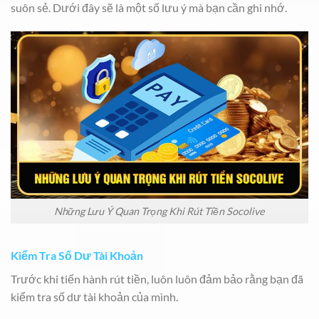
suôn sẻ. Dưới đây sẽ là một số lưu ý mà bạn cần ghi nhớ.
Những Lưu Ý Quan Trọng Khi Rút Tiền Socolive
Kiểm Tra Số Dư Tài Khoản
Trước khi tiến hành rút tiền, luôn luôn đảm bảo rằng bạn đã
kiểm tra số dư tài khoản của mình.