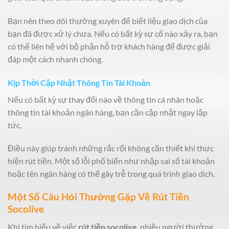
Bạn nên theo dõi thường xuyên để biết liệu giao dịch của
bạn đã được xử lý chưa. Nếu có bất kỳ sự cố nào xảy ra, bạn
có thể liên hệ với bộ phận hỗ trợ khách hàng để được giải
đáp một cách nhanh chóng.
Kịp Thời Cập Nhật Thông Tin Tài Khoản
Nếu có bất kỳ sự thay đổi nào về thông tin cá nhân hoặc
thông tin tài khoản ngân hàng, bạn cần cập nhật ngay lập
tức.
Điều này giúp tránh những rắc rối không cần thiết khi thực
hiện rút tiền. Một số lỗi phổ biến như nhập sai số tài khoản
hoặc tên ngân hàng có thể gây trễ trong quá trình giao dịch.
Một Số Câu Hỏi Thường Gặp Về Rút Tiền
Socolive
Khi tìm hiểu về việc
rút tiền socolive
, nhiều người thường