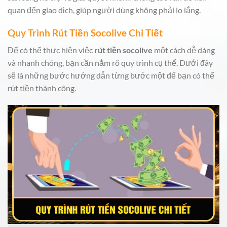
quan đến giao dịch, giúp người dùng không phải lo lắng.
Quy Trình Rút Tiền Socolive Chi Tiết
Để có thể thực hiện việc
rút tiền socolive
một cách dễ dàng
và nhanh chóng, bạn cần nắm rõ quy trình cụ thể. Dưới đây
sẽ là những bước hướng dẫn từng bước một để bạn có thể
rút tiền thành công.