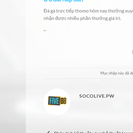
Đá gà trực tiếp thomo hôm nay thường xuyê
nhận được nhiều phần thưởng giá trị.
“`
Mục nhập này đã đ
SOCOLIVE.PW