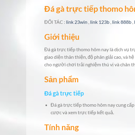
Đá gà trực tiếp thomo h
ĐỐI TÁC :
link 23win
,
link 123b
,
link 888b
,
Giới thiệu
Đá gà trực tiếp thomo hôm nay là dịch vụ tr
giao diện thân thiện, độ phân giải cao, và 
cho người chơi trải nghiệm thú vị và chân t
Sản phẩm
Đá gà trực tiếp
Đá gà trực tiếp thomo hôm nay cung cấp c
cược và xem trực tiếp kết quả.
Tính năng