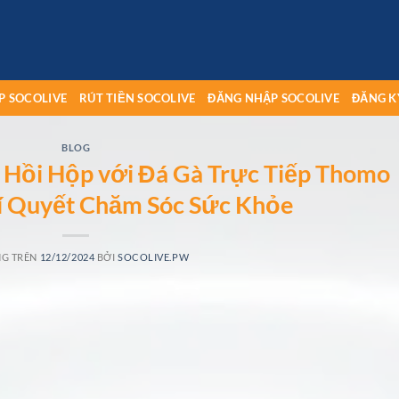
PP SOCOLIVE
RÚT TIỀN SOCOLIVE
ĐĂNG NHẬP SOCOLIVE
ĐĂNG K
BLOG
 Hồi Hộp với Đá Gà Trực Tiếp Thomo
í Quyết Chăm Sóc Sức Khỏe
NG TRÊN
12/12/2024
BỞI
SOCOLIVE.PW