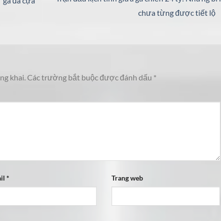
 ‘gà đá cựa
chưa từng được tiết lộ
ng khai.
Các trường bắt buộc được đánh dấu
*
il
*
Trang web